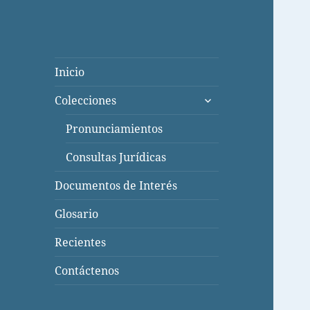
Inicio
expande
Colecciones
el
menú
Pronunciamientos
inferior
Consultas Jurídicas
Documentos de Interés
Glosario
Recientes
Contáctenos