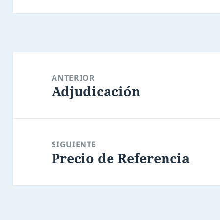
Navegación
de
ANTERIOR
Adjudicación
entradas
Entrada
anterior:
SIGUIENTE
Precio de Referencia
Entrada
siguiente: