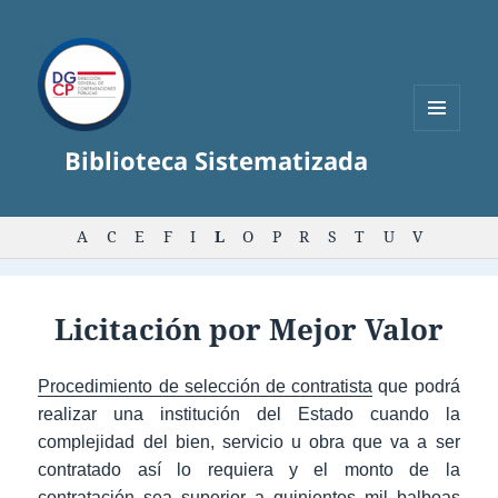
MENÚ
Biblioteca Sistematizada
Y
WIDGETS
A
C
E
F
I
L
O
P
R
S
T
U
V
Licitación por Mejor Valor
Procedimiento de selección de contratista
que podrá
realizar una institución del Estado cuando la
complejidad del bien, servicio u obra que va a ser
contratado así lo requiera y el monto de la
contratación sea superior a quinientos mil balboas