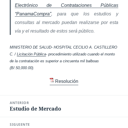
Electrónico de Contrataciones Públicas
“PanamaCompra”
, para que los estudios y
consultas al mercado puedan realizarse por esta
vía y el resultado
de estos será público.
MINISTERIO DE SALUD- HOSPITAL CECILIO A. CASTILLERO
C. /
Licitación Pública
- procedimiento utilizado cuando el monto
de la contratación es superior a cincuenta mil balboas
(B/.50,000.00).
Resolución
Navegación
ANTERIOR
de
Estudio de Mercado
Entrada
entradas
anterior:
SIGUIENTE