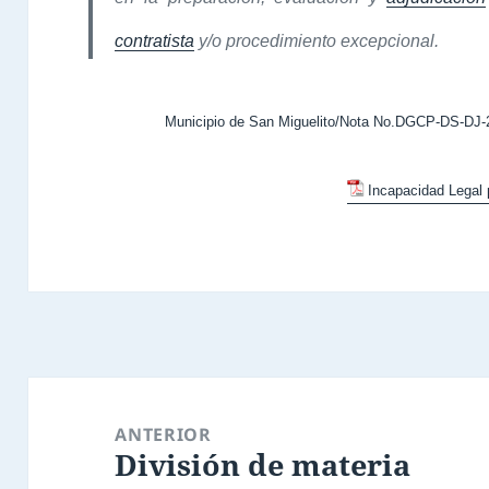
contratista
y/o procedimiento excepcional.
Municipio de San Miguelito/Nota No.DGCP-DS-DJ-2
Incapacidad Legal 
Navegación
de
ANTERIOR
División de materia
entradas
Entrada