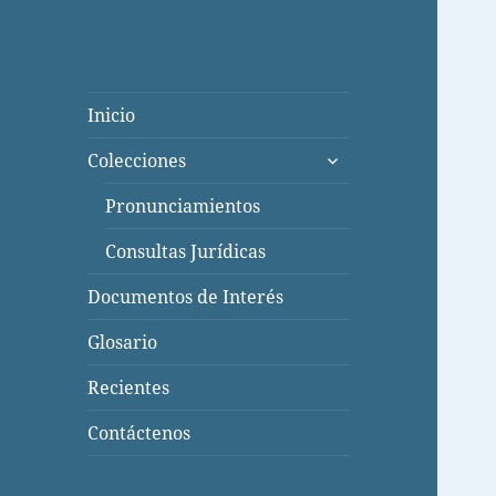
Inicio
expande
Colecciones
el
menú
Pronunciamientos
inferior
Consultas Jurídicas
Documentos de Interés
Glosario
Recientes
Contáctenos