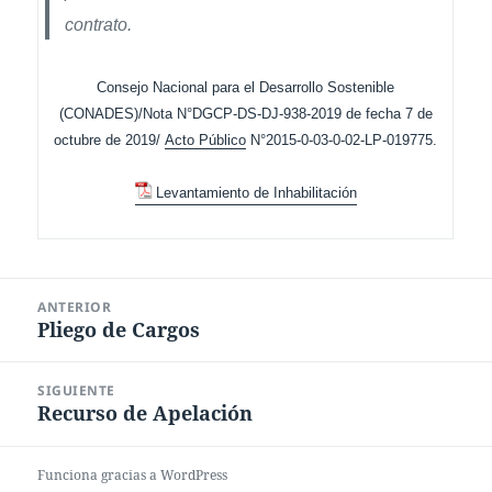
contrato.
Consejo Nacional para el Desarrollo Sostenible
(CONADES)/Nota N°DGCP-DS-DJ-938-2019 de fecha 7 de
octubre de 2019/
Acto Público
N°2015-0-03-0-02-LP-019775.
Levantamiento de Inhabilitación
Navegación
ANTERIOR
de
Pliego de Cargos
Entrada
entradas
anterior:
SIGUIENTE
Recurso de Apelación
Entrada
siguiente:
Funciona gracias a WordPress