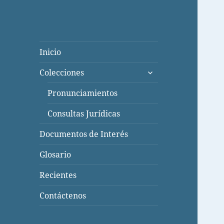
Inicio
expande
Colecciones
el
menú
Pronunciamientos
inferior
Consultas Jurídicas
Documentos de Interés
Glosario
Recientes
Contáctenos