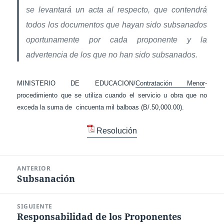
se levantará un acta al respecto, que contendrá
todos los documentos que hayan sido subsanados
oportunamente por cada proponente y la
advertencia de los que no han sido subsanados.
MINISTERIO DE EDUCACION/
Contratación Menor
-
procedimiento que se utiliza cuando el servicio u obra que no
exceda la suma de cincuenta mil balboas (B/.50,000.00).
Resolución
Navegación
ANTERIOR
de
Subsanación
Entrada
entradas
anterior:
SIGUIENTE
Responsabilidad de los Proponentes
Entrada