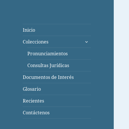
Inicio
expande
Colecciones
el
menú
Pronunciamientos
inferior
Consultas Jurídicas
Documentos de Interés
Glosario
Recientes
Contáctenos