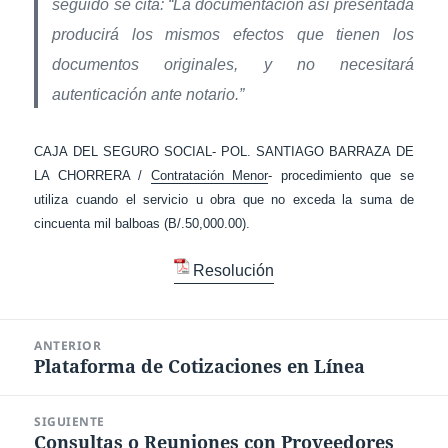
seguido se cita: “La documentación así presentada
producirá los mismos efectos que tienen los
documentos originales, y no necesitará
autenticación ante notario.”
CAJA DEL SEGURO SOCIAL- POL. SANTIAGO BARRAZA DE
LA CHORRERA /
Contratación Menor
- procedimiento que se
utiliza cuando el servicio u obra que no exceda la suma de
cincuenta mil balboas (B/.50,000.00).
Resolución
Navegación
ANTERIOR
de
Plataforma de Cotizaciones en Línea
Entrada
entradas
anterior:
SIGUIENTE
Consultas o Reuniones con Proveedores
Entrada