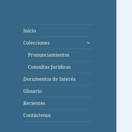
Inicio
expande
Colecciones
el
menú
Pronunciamientos
inferior
Consultas Jurídicas
Documentos de Interés
Glosario
Recientes
Contáctenos