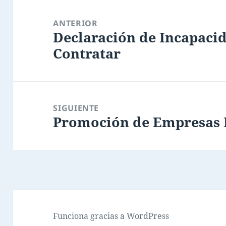
Navegación
de
ANTERIOR
Declaración de Incapaci
entradas
Entrada
Contratar
anterior:
SIGUIENTE
Promoción de Empresas 
Entrada
siguiente:
Funciona gracias a WordPress