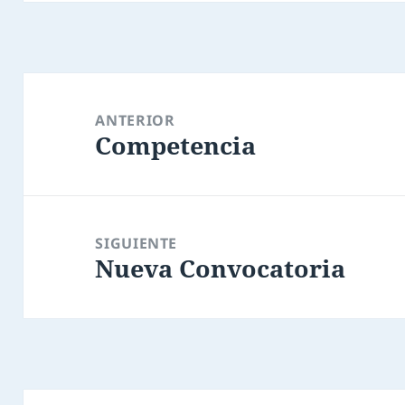
Navegación
de
ANTERIOR
Competencia
entradas
Entrada
anterior:
SIGUIENTE
Nueva Convocatoria
Entrada
siguiente: