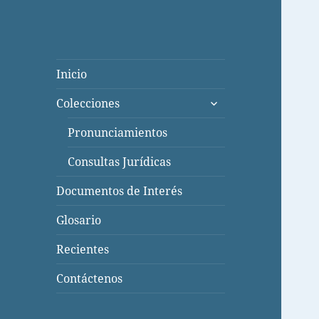
Inicio
expande
Colecciones
el
menú
Pronunciamientos
inferior
Consultas Jurídicas
Documentos de Interés
Glosario
Recientes
Contáctenos