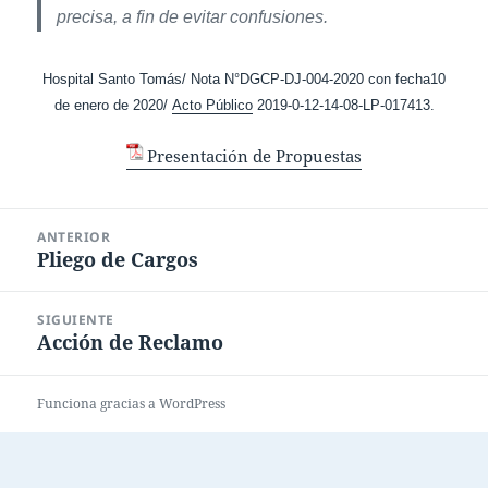
precisa, a fin de evitar confusiones.
Hospital Santo Tomás/ Nota N°DGCP-DJ-004-2020 con fecha10
de enero de 2020/
Acto Público
2019-0-12-14-08-LP-017413.
Presentación de Propuestas
Navegación
ANTERIOR
de
Pliego de Cargos
Entrada
entradas
anterior:
SIGUIENTE
Acción de Reclamo
Entrada
siguiente:
Funciona gracias a WordPress