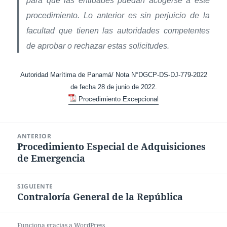
para que las entidades puedan acogerse a este
procedimiento. Lo anterior es sin perjuicio de la
facultad que tienen las autoridades competentes
de aprobar o rechazar estas solicitudes.
Autoridad Marítima de Panamá/ Nota N°DGCP-DS-DJ-779-2022
de fecha 28 de junio de 2022.
Procedimiento Excepcional
Navegación
ANTERIOR
de
Procedimiento Especial de Adquisiciones
Entrada
entradas
de Emergencia
anterior:
SIGUIENTE
Contraloría General de la República
Entrada
siguiente:
Funciona gracias a WordPress