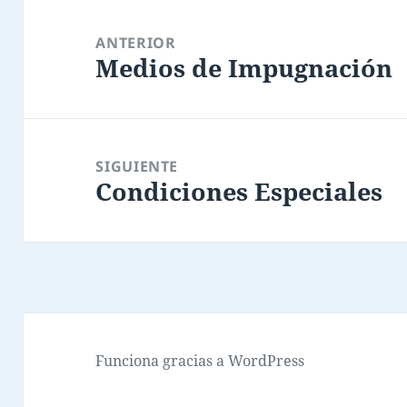
Navegación
de
ANTERIOR
Medios de Impugnación
entradas
Entrada
anterior:
SIGUIENTE
Condiciones Especiales
Entrada
siguiente:
Funciona gracias a WordPress