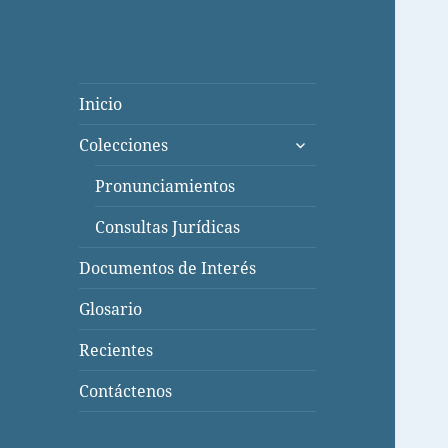
Inicio
expande
Colecciones
el
menú
Pronunciamientos
inferior
Consultas Jurídicas
Documentos de Interés
Glosario
Recientes
Contáctenos