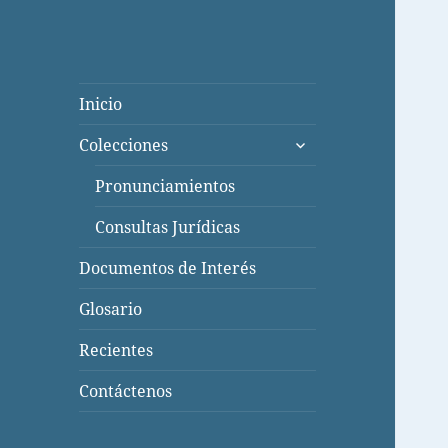
Inicio
expande
Colecciones
el
menú
Pronunciamientos
inferior
Consultas Jurídicas
Documentos de Interés
Glosario
Recientes
Contáctenos