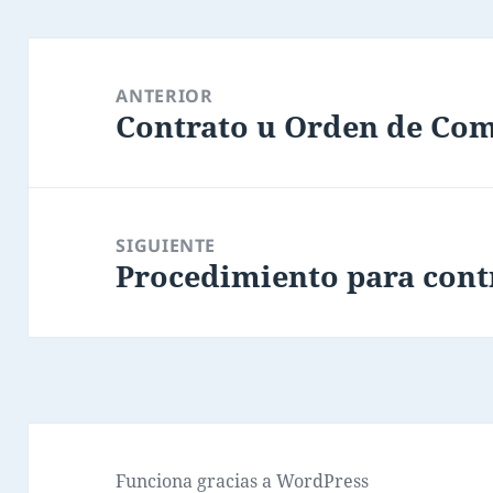
Navegación
de
ANTERIOR
Contrato u Orden de Co
entradas
Entrada
anterior:
SIGUIENTE
Procedimiento para cont
Entrada
siguiente:
Funciona gracias a WordPress