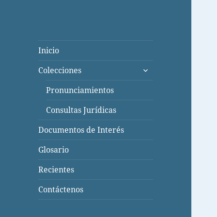
Inicio
expande
Colecciones
el
menú
Pronunciamientos
inferior
Consultas Jurídicas
Documentos de Interés
Glosario
Recientes
Contáctenos