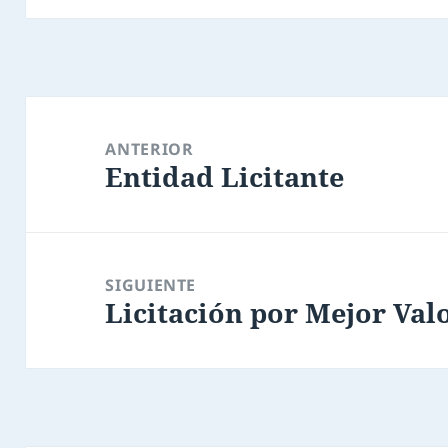
Navegación
de
ANTERIOR
Entidad Licitante
entradas
Entrada
anterior:
SIGUIENTE
Licitación por Mejor Val
Entrada
siguiente: