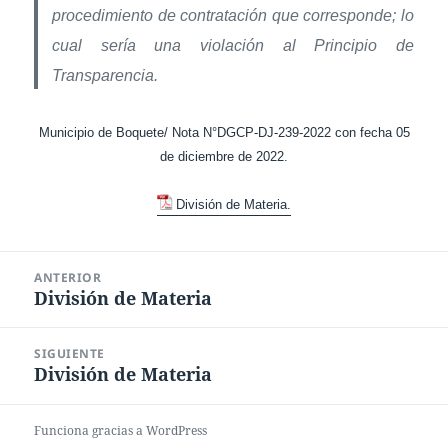
procedimiento de contratación que corresponde; lo
cual sería una violación al Principio de
Transparencia.
Municipio de Boquete/ Nota N°DGCP-DJ-239-2022 con fecha 05
de diciembre de 2022.
División de Materia.
Navegación
ANTERIOR
de
División de Materia
Entrada
entradas
anterior:
SIGUIENTE
División de Materia
Entrada
siguiente:
Funciona gracias a WordPress