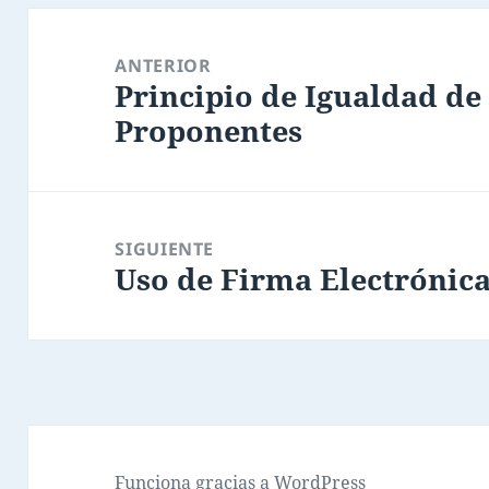
Navegación
de
ANTERIOR
Principio de Igualdad de
entradas
Entrada
Proponentes
anterior:
SIGUIENTE
Uso de Firma Electrónica
Entrada
siguiente:
Funciona gracias a WordPress