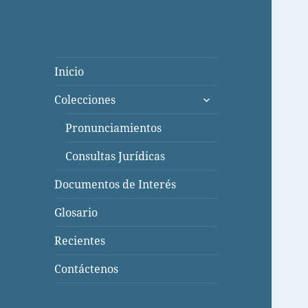
Inicio
expande
Colecciones
el
menú
Pronunciamientos
inferior
Consultas Jurídicas
Documentos de Interés
Glosario
Recientes
Contáctenos