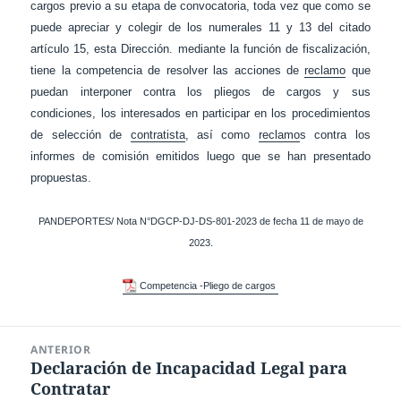
cargos previo a su etapa de convocatoria, toda vez que como se
puede apreciar y colegir de los numerales 11 y 13 del citado
artículo 15, esta Dirección. mediante la función de fiscalización,
tiene la competencia de resolver las acciones de
reclamo
que
puedan interponer contra los pliegos de cargos y sus
condiciones, los interesados en participar en los procedimientos
de selección de
contratista
, así como
reclamo
s contra los
informes de comisión emitidos luego que se han presentado
propuestas.
PANDEPORTES/ Nota N°DGCP-DJ-DS-801-2023 de fecha 11 de mayo de
2023.
Competencia -Pliego de cargos
Navegación
ANTERIOR
de
Declaración de Incapacidad Legal para
Entrada
entradas
Contratar
anterior: