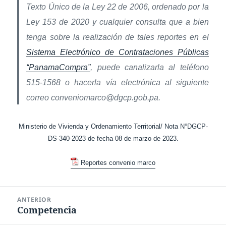
Texto Único de la Ley 22 de 2006, ordenado por la
Ley 153 de 2020 y cualquier consulta que a bien
tenga sobre la realización de tales reportes en el
Sistema Electrónico de Contrataciones Públicas
“PanamaCompra”
, puede canalizarla al teléfono
515-1568 o hacerla vía electrónica al siguiente
correo conveniomarco@dgcp.gob.pa.
Ministerio de Vivienda y Ordenamiento Territorial/ Nota N°DGCP-
DS-340-2023 de fecha 08 de marzo de 2023.
Reportes convenio marco
Navegación
ANTERIOR
de
Competencia
Entrada
entradas
anterior: