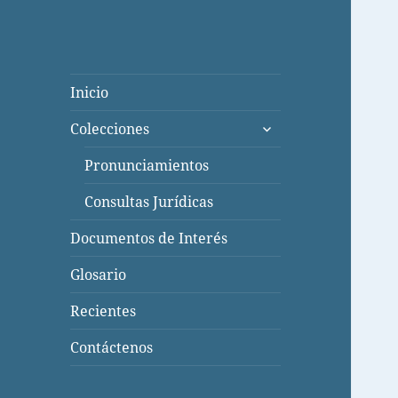
Inicio
expande
Colecciones
el
menú
Pronunciamientos
inferior
Consultas Jurídicas
Documentos de Interés
Glosario
Recientes
Contáctenos