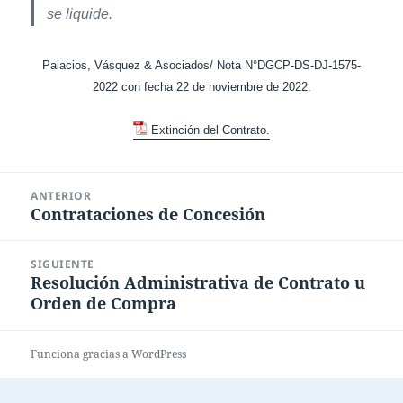
se liquide.
Palacios, Vásquez & Asociados/ Nota N°DGCP-DS-DJ-1575-
2022 con fecha 22 de noviembre de 2022.
Extinción del Contrato.
Navegación
ANTERIOR
de
Contrataciones de Concesión
Entrada
entradas
anterior:
SIGUIENTE
Resolución Administrativa de Contrato u
Entrada
Orden de Compra
siguiente:
Funciona gracias a WordPress