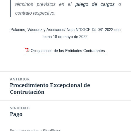
términos previstos en el
pliego de cargos
o
contrato respectivo.
Palacios, Vásquez y Asociados/ Nota N°DGCP-DJ-081-2022 con
fecha 18 de mayo de 2022.
Obligaciones de las Entidades Contratantes.
Navegación
ANTERIOR
de
Procedimiento Excepcional de
Entrada
entradas
Contratación
anterior:
SIGUIENTE
Pago
Entrada
siguiente:
Funciona gracias a WordPress