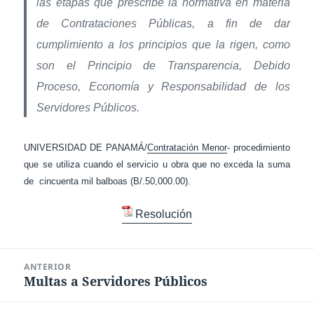
las etapas que prescribe la normativa en materia
de Contrataciones Públicas, a fin de dar
cumplimiento a los principios que la rigen, como
son el Principio de Transparencia, Debido
Proceso, Economía y Responsabilidad de los
Servidores Públicos.
UNIVERSIDAD DE PANAMÁ/
Contratación Menor
- procedimiento
que se utiliza cuando el servicio u obra que no exceda la suma
de cincuenta mil balboas (B/.50,000.00).
Resolución
Navegación
ANTERIOR
de
Multas a Servidores Públicos
Entrada
entradas
anterior: