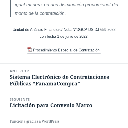
igual manera, en una disminución proporcional del
monto de la contratación.
Unidad de Análisis Financiero/ Nota N°DGCP-DS-DJ-659-2022
con fecha 1 de junio de 2022.
Procedimiento Especial de Contratación.
Navegación
ANTERIOR
de
Sistema Electrónico de Contrataciones
Entrada
entradas
Públicas “PanamaCompra”
anterior:
SIGUIENTE
Licitación para Convenio Marco
Entrada
siguiente:
Funciona gracias a WordPress