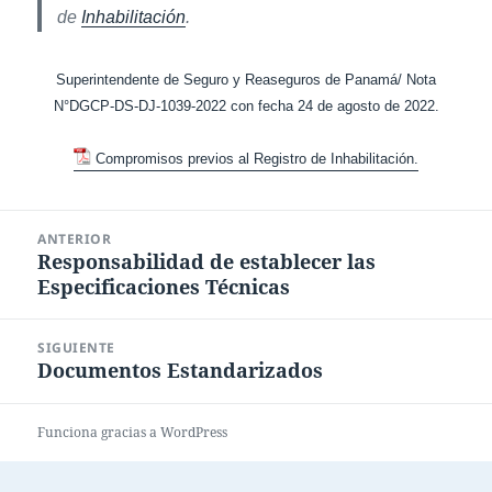
de
Inhabilitación
.
Superintendente de Seguro y Reaseguros de Panamá/ Nota
N°DGCP-DS-DJ-1039-2022 con fecha 24 de agosto de 2022.
Compromisos previos al Registro de Inhabilitación.
Navegación
ANTERIOR
de
Responsabilidad de establecer las
Entrada
entradas
Especificaciones Técnicas
anterior:
SIGUIENTE
Documentos Estandarizados
Entrada
siguiente:
Funciona gracias a WordPress