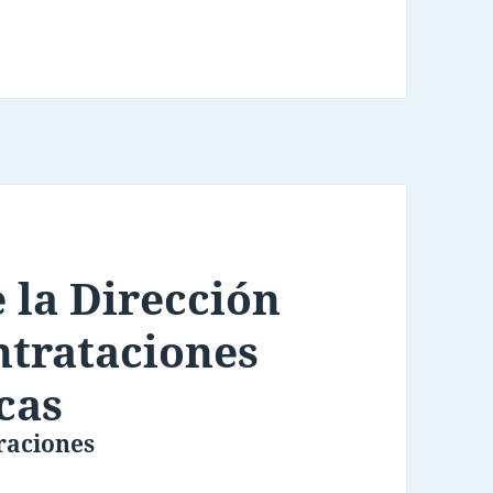
 la Dirección
ntrataciones
cas
raciones