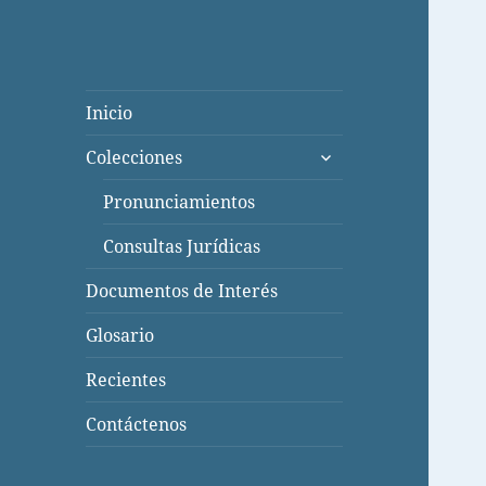
Inicio
expande
Colecciones
el
menú
Pronunciamientos
inferior
Consultas Jurídicas
Documentos de Interés
Glosario
Recientes
Contáctenos