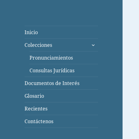
Inicio
expande
Colecciones
el
menú
Pronunciamientos
inferior
Consultas Jurídicas
Documentos de Interés
Glosario
Recientes
Contáctenos