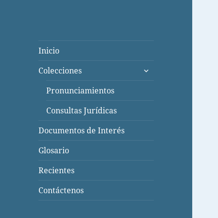
Inicio
expande
Colecciones
el
menú
Pronunciamientos
inferior
Consultas Jurídicas
Documentos de Interés
Glosario
Recientes
Contáctenos