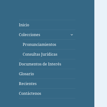
Inicio
expande
Colecciones
el
menú
Pronunciamientos
inferior
Consultas Jurídicas
Documentos de Interés
Glosario
Recientes
Contáctenos