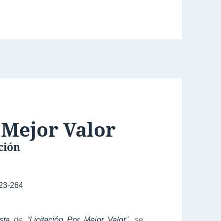
 Mejor Valor
ción
23-264
sta
de “
Licitación Por Mejor Valor
”, se