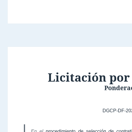
Licitación por
Pondera
DGCP-DF-20
En el
procedimiento de selección de contrati