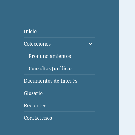
Inicio
expande
Colecciones
el
menú
Pronunciamientos
inferior
Consultas Jurídicas
Documentos de Interés
Glosario
Recientes
Contáctenos