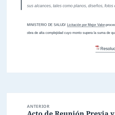
sus alcances, tales como planos, diseños, fotos 
MINISTERIO DE SALUD/
Licitación por Mejor Valor
-proce
obra de alta complejidad cuyo monto supera la suma de qui
Resoluc
Navegación
de
ANTERIOR
Acto de Reunión Previa 
entradas
Entrada