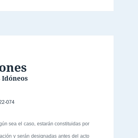
ones
s Idóneos
22-074
ún sea el caso, estarán constituidas por
tación y serán designadas antes del acto