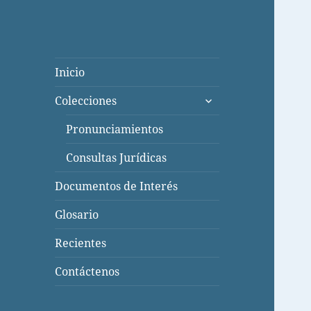
Inicio
expande
Colecciones
el
menú
Pronunciamientos
inferior
Consultas Jurídicas
Documentos de Interés
Glosario
Recientes
Contáctenos