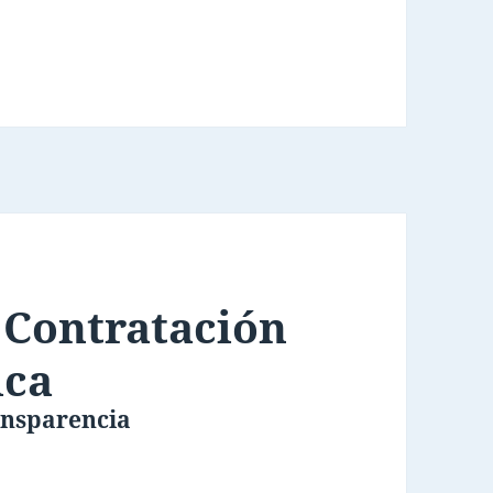
a Contratación
ica
ansparencia